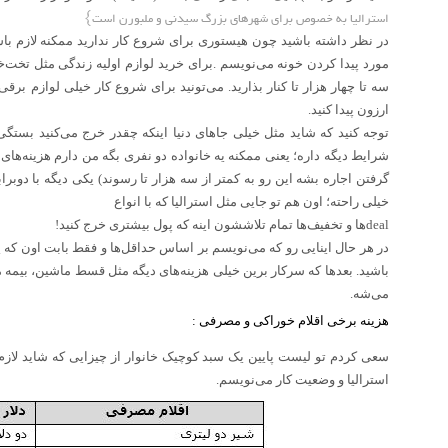
استرالیا به خصوص برای شهرهای بزرگ سیدنی و ملبورن است}
در نظر داشته باشید چون هیستوری برای شروع کار ندارید ممکنه لازم باش
مورد پیدا کردن خونه می‌نویسم
.
برای خرید لوازم اولیه زندگی مثل تخت
سه تا چهار هزار تا کنار بذارید. می‌تونید برای شروع کار خیلی لوازم برقی
ارزون پیدا کنید
.
توجه کنید که شاید مثل خیلی جاهای دنیا اینکه چقدر خرج می‌کنید بستگی 
شرایط دیگه داره؛ یعنی ممکنه یه خانواده دو نفری بگه من دارم هزینه‌های زن
گرفتن اجاره بشه این رو به کمتر از سه هزار تا رسوند) یکی دیگه با دوبراب
خیلی راحته؛ اون هم تو جایی مثل استرالیا که با انواع
deal
ها و تخفیف‌ها تمام تلاششون اینه که پول بیشتری خرج کنید
!
در هر حال اینایی رو که می‌نویسم بر اساس حداقل‌ها و فقط بابت اون که 
باشید. بعدها که سرکار برین خیلی هزینه‌های دیگه مثل قسط ماشین، بیمه ما
می‌شه
.
هزینه برخی اقلام خوراکی و مصرفی
:
سعی کردم تو لیست پایین یک سبد کوچیک خانوار از چیزایی که شاید لازم 
استرالیا و وضعیت کار می‌نویسم
.