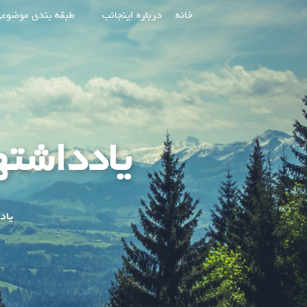
پرش
خانه
درباره اینجانب
طبقه بندی موضوع
به
محتوا
یادداشته
یاد