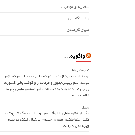
سختی‌های مهاجرت
زبان انگلیسی
دنیای کارمندی
واگویه…
نیازمندی‌ها
تو دنیای بعدی نیازمند اینم که جایی به دنیا بیام که لازم
نباشه اسم ريیس‌جمهور و فرماندار و کوفت باقی کشورها
رو بدونم. دنیا باید به تعطیلات، آخر هفته و مابقی چیزها
خلاصه بشه…
پیری
یکی از نشونه‌های بالا رفتن سن و سال اینه که تو پوشیدن
کفش تنها فاکتور مهم «راحتیه». بی‌خیال اینکه به بقیه
چیزها می‌آد یا نه.