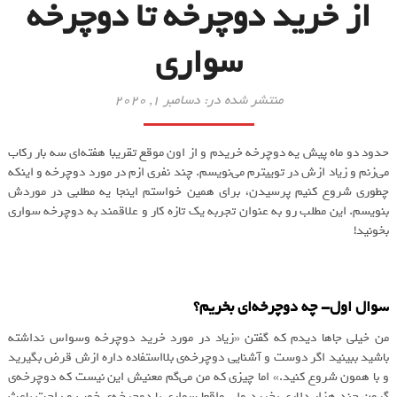
از خرید دوچرخه تا دوچرخه
سواری
منتشر شده در: دسامبر 1, 2020
حدود دو ماه پیش یه دوچرخه خریدم و از اون موقع تقریبا هفته‌ای سه بار رکاب
می‌زنم و زیاد ازش در توییترم می‌نویسم. چند نفری ازم در مورد دوچرخه و اینکه
چطوری شروع کنیم پرسیدن، برای همین خواستم اینجا یه مطلبی در موردش
بنویسم. این مطلب رو به عنوان تجربه یک تازه ‌کار و علاقمند به دوچرخه سواری
بخونید!
سوال اول- چه دوچرخه‌ای بخریم؟
من خیلی جاها دیدم که گفتن «زیاد در مورد خرید دوچرخه وسواس نداشته
باشید ببینید اگر دوست و آشنایی دوچرخه‌ی بلااستفاده داره ازش قرض بگیرید
و با همون شروع کنید.» اما چیزی که من می‌گم معنیش این نیست که دوچرخه‌ی
گرون چند هزار دلاری بخرید ولی واقعا سواری با دوچرخه‌ی خوب و راحت باعث