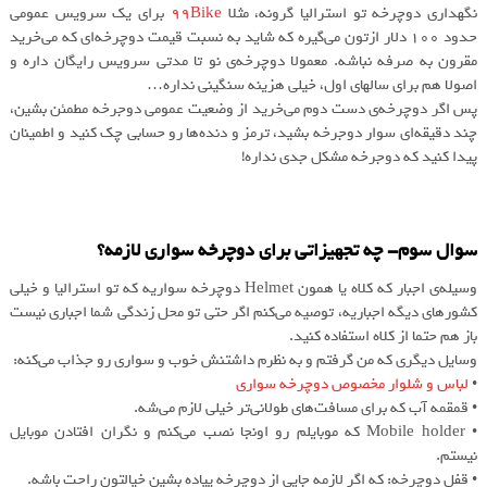
نگهداری دوچرخه تو استرالیا گرونه، مثلا
99Bike
برای یک سرویس عمومی
حدود ۱۰۰ دلار ازتون می‌گیره که شاید به نسبت قیمت دوچرخه‌ای که می‌خرید
مقرون به صرفه نباشه. معمولا دوچرخه‌ی نو تا مدتی سرویس رایگان داره و
اصولا هم برای سالهای اول، خیلی هزینه سنگینی نداره…
پس اگر دوچرخه‌ی دست دوم می‌خرید از وضعیت عمومی دوجرخه مطمئن بشین،
چند دقیقه‌ای سوار دوجرخه بشید، ترمز و دنده‌ها رو حسابی چک کنید و اطمینان
پیدا کنید که دوجرخه مشکل جدی نداره!
سوال سوم- چه تجهیزاتی برای دوچرخه سواری لازمه؟‌
وسیله‌ی اجبار که کلاه یا همون Helmet دوچرخه سواریه که تو استرالیا و خیلی
کشورهای دیگه اجباریه، توصیه می‌کنم اگر حتی تو محل زندگی شما اجباری نیست
باز هم حتما از کلاه استفاده کنید.
وسایل دیگری که من گرفتم و به نظرم داشتنش خوب و سواری رو جذاب می‌کنه:‌
•
لباس و شلوار مخصوص دوچرخه سواری
• قمقمه آب که برای مسافت‌های طولانی‌تر خیلی لازم می‌شه.
• Mobile holder که موبایلم رو اونجا نصب می‌کنم و نگران افتادن موبایل
نیستم.
• قفل دوچرخه:‌ که اگر لازمه جایی از دوچرخه پیاده بشین خیالتون راحت باشه.