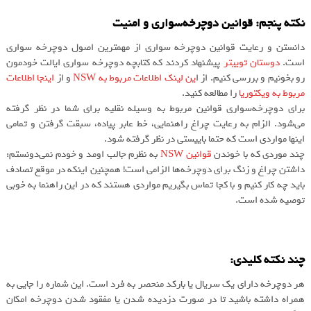
نکته پنجم:‌ قوانین دوچرخه‌سواری و امنیت
دانستن و رعایت قوانین دوچرخه سواری از مهمترین اصول دوچرخه سواری
است.
دوستان توییتر
پیشنهاد کردند که کتابچه دوچرخه سواری ایالت خودمون
رو بخونیم و بررسی کنیم. از ا
ین لینک اطلاعات مربوط به NSW
و از
اینجا اطلاعات
مربوط به ویکتوریا
را مطالعه کنید.
برای دوچرخه‌سواری قوانین مربوط به وسیله نقلیه برای شما در نظر گرفته
می‌شود. الزام به رعایت چراغ راهنمایی، خط عابر پیاده، سبقت گرفتن و تمامی
اینها مواردی است که حتما باییستی در نظر گرفته شود.
چند موردی که با خوندن
قوانین NSW
به نظرم جالب اومد و خودم نمی‌دونستم:‌
داشتن چراغ و زنگ برای دوچرخه‌ها الزامی است! همچنین اینکه در موقع تصادف
باید چه کار کنیم و با کجا تماس بگیریم مواردی هستند که در این راهنما به خوبی
توصیه شده است.
چند نکته کلیدی:‌
هر دوچرخه دارای یک سریال یا بارکد منحصر به فرد است. این شماره را جایی به
همراه داشته باشید تا در صورت دزدیده شدن یا مفقود شدن دوچرخه امکان