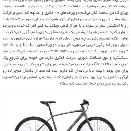
می‌شه که تجربه‌ی خوشایندی داشته باشید و بیشتر به سواری علاقمند بشید.
چیزی که من شخصا فکر می‌کنم دوچرخه‌های ۹۹ دلاری و امثالهم که
الدی
و
تارگت
می‌فروشن، دوچرخه جدی و حرفه‌ای نیستن. شاید در حد این خوب باشه که شما
رو تا استیشن قطار برسونه و یا هر از گاهی ویکند یه کمی اطراف خونه دوچرخه
سواری کنید اما نه بیشتر! می‌شه با یک هزینه معقول دوچرخه‌ی خوبی تهیه کرد.
اولین نکته تصمیم بگیرید چه دوچرخه‌ای لازم دارید؟ قراره توی خیابون و جاده
سوار دوچرخه بشین؟ پس می‌تونید کار رو با دوچرخه‌های flat bar و یا hybrid
شروع کنید. لزومی نداره که دوچرخهmountain بخرید که هم گرونتره و هم
سنگینتره و توی مسافت شهری سرعت کمتری داره، من خودم برای شروع یک
دوچرخه‌ی Cross city جاینت خریدم که به نظرم برای شروع کار، دوچرخه‌ی خوبی
برای من بوده، البته حالا برنامه‌ای که دارم اینه که بعد از یکسال دوچرخه رو
آپگرید کنم و یه چیز بهتر بخرم. ولی اولین نکته اینه که بر اساس نیازتون تصمیم
بگیرید چه نوع دوچرخه‌ای مناسب شماست؟‌