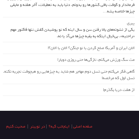
فرماندار و کوفت باقی کشورها رو بدونم. دنیا باید به تعطیلات، آخر هفته و مابقی
چیزها خلاصه بشه…
پیری
یکی از نشونه‌های بالا رفتن سن و سال اینه که تو پوشیدن کفش تنها فاکتور مهم
«راحتیه». بی‌خیال اینکه به بقیه چیزها می‌آد یا نه.
الان ایران و آمریکا صلح کردن یا تو جنگن؟‌ الان یا الان؟!
مث سگ ورزش می‌کنم، تازگی‌ها حتی روزی دوبار!
گاهی فکر می‌کنم حتی نسل دوم مهاجر هم شاید یه چیزهایی رو هیچوقت تجربه نکنه.
نسل اول که مرخصه!
از هفت دریا بگذرم!
صفحه اصلی
|
اینجانب کیه؟
|
در توییتر
|
صحبت کنیم