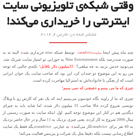
وقتی شبکه‌ی تلویزیونی سایت
اینترنتی را خریداری می‌کند!
منتشر شده در: مارس 6, 2016
سایت
caradvice
+
چند ماه پیش اینجا
توسط شبکه
nine
خریداری شد
البته نه به
صورت صددرصد بلکه
Nine Entertainment
یه جورایی تو امتیاز سایت شریک شد،
می‌تونید حدس بزنید به چه مبلغی؟
35
میلیون دلار ناقابل
!
نکته‌ی جالبی که توجه
من رو به این موضوع دو چندان کرد این بود که صاحب سایت یک جوان ایرانی
است که از بچگی با خانواده‌اش به استرالیا مهاجرت کرده است
.
چیزی که ما می بینیم و حقیقتی که نمی بینیم
!
چیزی که ما از زاویه نگاه خودمون می‌بینیم اینه که یک نفر که کارش رو با وبلاگ
نویسی شروع کرده حالا صاحب 35 میلیون دلار شده، اما شاید باید به چیزای
دیگه‌یی هم در کنار این موضوع توجه کنیم. اول اینکه سایت به صورت رسمی از
سال 2006 شروع به کار کرده، یعنی چیزی نزدیک به 11 سال و در حال حاضر نزدیک
+
به 40 نفر برای
caradvice
کار می‌کنند
.
به عبارتی
caradvice
دیگه فقط یک سایت
اطلاع رسانی نیست بلکه دقیقا مثل یک شرکت و بیزینس فعالیت می‌کنه
!