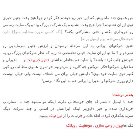
من همون چند ماه پیش که این خبر رو خوندم فکر کردم چرا هیچ وقت چنین خبری
توی ایران نشنیدم؟ چرا هیچ وقت نشنیدم یک شرکت بزرگ بیاد و یک سایت رسمی
رو خریداری بکنه و حتی مشارکتی بکنه؟
}
اگه کسی مورد مشابه سراغ داره
خوشحال می‌شم بهم ایمیل بزنه
{
هنوز شرکتهای ایرانی به این مرحله نرسیدن و ارزش چنین سرمایه‌یی رو
نمی‌دونن؟ ما تو ایران سایت خیلی تخصصی نداریم که نظر شرکتهای بزرگ رو به
قانون کپی‌رایت
خودش جلب کرده باشه؟ یا شاید هم بخاطر نداشتن
و … مدیران و
صاحبان شرکتها فکر می‌کنن چه کاریه و می‌تونیم خودمون همون مطالب رو کپی
کنیم توی سایت خودمون؟ دلیلش خیلی برای من شفاف نیست ولی خیلی دوست
دارم روزی شرکتها و مدیران ایرانی هم به این نگاه برسن
!
.
بعدتر نوشت
:
چند تا ایمیل داشتم که جای خوشحالی داره، اینکه تو مشهد چند تا استارتاپ
خریداری شده و خبر دقیق‌تر اینکه ایرانسل در اسنپ و جند شرکت دیگه
این لینک
سرمایه‌گذاری کرده، اطلاعات و جزئیات را از
ببینید
.
تگ ها:
پول رو می سازن
,
موفقیت
,
وبلاگ