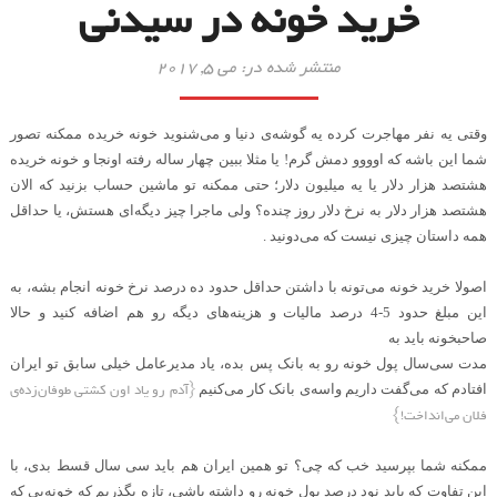
خرید خونه در سیدنی
منتشر شده در: می 5, 2017
وقتی یه نفر مهاجرت کرده یه گوشه‌ی دنیا و می‌شنوید خونه خریده ممکنه تصور
شما این باشه که اوووو دمش گرم! یا مثلا ببین چهار ساله رفته اونجا و خونه خریده
هشتصد هزار دلار یا یه میلیون دلار؛ حتی ممکنه تو ماشین حساب بزنید که الان
هشتصد هزار دلار به نرخ دلار روز چنده؟ ولی ماجرا چیز دیگه‌‌ای هستش، یا حداقل
همه داستان چیزی نیست که می‌دونید
.
اصولا خرید خونه می‌تونه با داشتن حداقل حدود ده درصد نرخ خونه انجام بشه، به
این مبلغ حدود 5-4 درصد مالیات و هزینه‌های دیگه رو هم اضافه کنید و حالا
صاحبخونه باید به
مدت سی‌سال پول خونه رو به بانک پس بده، یاد مدیرعامل خیلی سابق تو ایران
{
آدم رو یاد اون کشتی طوفان‌زده‌ی
افتادم که می‌گفت داریم واسه‌ی بانک کار می‌کنیم
فلان می‌انداخت!}
ممکنه شما بپرسید خب که چی؟ تو همین ایران هم باید سی سال قسط بدی، با
این تفاوت که باید نود درصد پول خونه رو داشته باشی، تازه بگذریم که خونه‌یی که