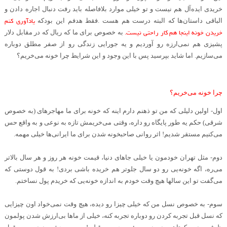
خریدی ایده‌آل هم نیست و تو خیلی موارد بلافاصله باید رفت دنبال اجاره دادن و
یادآوری کنم
الباقی داستان‌ها که البته درست هم هست
.
فقط هدفم این بودکه
خریدن خونه اینجا هم کار راحتی نیست
.
به خصوص برای ما که ريال که در مقابل دلار
پشیزی هم نمی‌ارزه رو آوردیم و یه جورایی زندگی رو از صفر مطلق دوباره
می‌سازیم. اما شاید بپرسید پس با این وجود و این شرایط چرا خونه می‌خریم؟
.
چرا خونه می‌خریم؟
اول- اولین دلیلی که من تو ذهنم دارم اینه که خونه برای ما مهاجرهای (به خصوص
شرقی) حکم یه طور پایگاه رو داره، وقتی می‌خریمش تازه به نوعی و به واقع حس
می‌کنیم مستقر شدیم! اثر روانی صاحبخونه شدن برای ما ایرانی‌ها خیلی مهمه
.
دوم- مثل تهران خودمون یا خیلی جاهای دنیا، قیمت خونه هر روز و هر سال بالاتر
می‌ره، اگه خونه‌یی رو دو سال جلوتر هم خریده باشی بردی! به قول دوستی که
می‌گفت تو این سالها هیچ وقت خودم به اندازه خونه‌یی که خریدم پول نساختم.
سوم- به خصوص نسل من که خیلی چیزا رو دیده، هیچ وقت نمی‌خواد اون چیزایی
که نسل قبل تجربه کردن رو دوباره تجربه کنه، خیلی از ماها بی‌ارزش شدن پولمون