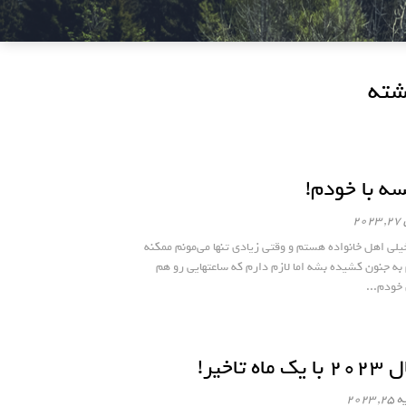
شته
ه با خودم!
20
یلی اهل خانواده هستم و وقتی زیادی تنها می‌مونم ممکنه
 به جنون کشیده بشه اما لازم دارم که ساعتهایی رو هم
 خودم...
یک ماه تاخیر!
 2023