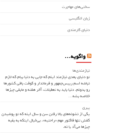
سختی‌های مهاجرت
زبان انگلیسی
دنیای کارمندی
واگویه…
نیازمندی‌ها
تو دنیای بعدی نیازمند اینم که جایی به دنیا بیام که لازم
نباشه اسم ريیس‌جمهور و فرماندار و کوفت باقی کشورها
رو بدونم. دنیا باید به تعطیلات، آخر هفته و مابقی چیزها
خلاصه بشه…
پیری
یکی از نشونه‌های بالا رفتن سن و سال اینه که تو پوشیدن
کفش تنها فاکتور مهم «راحتیه». بی‌خیال اینکه به بقیه
چیزها می‌آد یا نه.