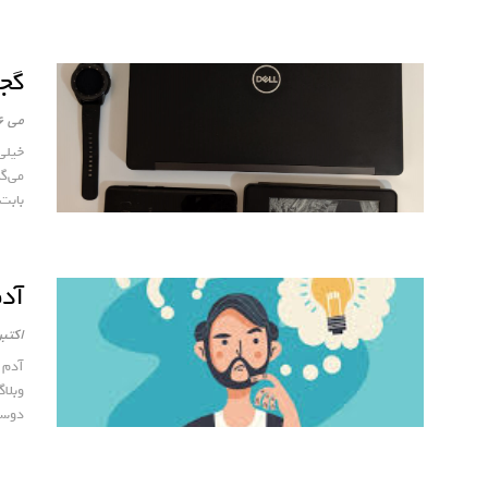
گجت
می 6, 2020
خیلی
می‌گ
بابت 
آد
اکتبر 9, 9
آدم 
وبلا
دوست