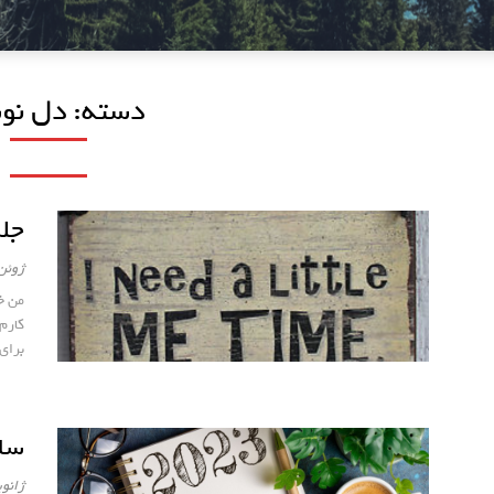
دسته:
دل نو
جلس
ژوئن 27, 23
من خ
کارم
برای
سال ۲۰۲۳ با 
ژانویه 25,