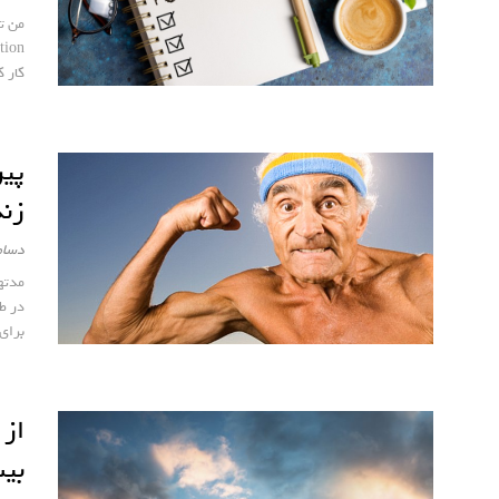
من ت
کار ک
پیر
زند
دسامبر 1
مدته
در طی
برای
از 
بی