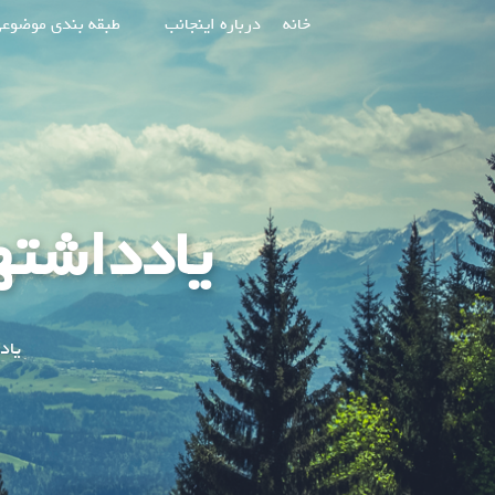
پرش
خانه
درباره اینجانب
طبقه بندی موضوع
به
محتوا
یادداشته
یاد