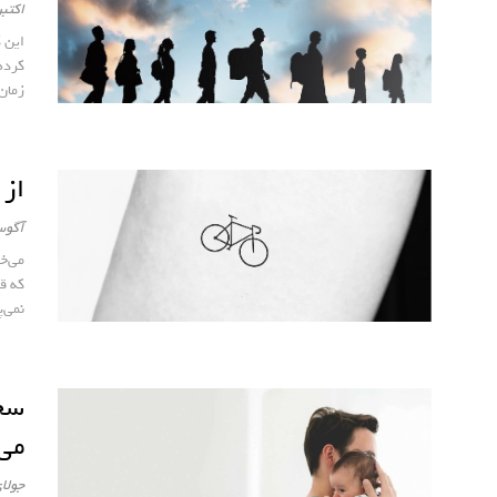
اکتبر 26, 2
این ک
کرده
زمان.
از 
آگوست 9
می‌خ
که ق
نمی‌پ
سخت
می‌
جولای 26, 