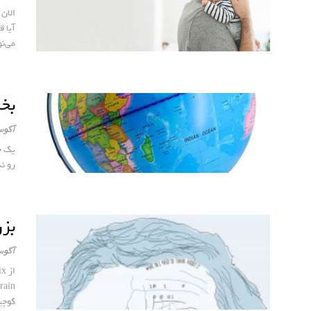
الان
آیا 
می‌نو
بخش
آگوست 11
یک چ
رو نش
بز
آگوست 4
کوچی