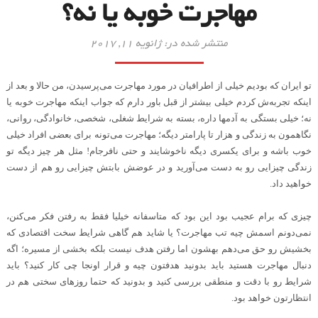
مهاجرت خوبه یا نه؟
منتشر شده در: ژانویه 11, 2017
تو ایران که بودیم خیلی از اطرافیان در مورد مهاجرت می‌پرسیدن، من حالا و بعد از
اینکه تجربه‌ش کردم خیلی بیشتر از قبل باور دارم که جواب اینکه مهاجرت خوبه یا
نه؛ خیلی بستگی به آدمها داره، بسته به شرایط شغلی، شخصی، خانوادگی، روانی،
نگاهمون به زندگی و هزار تا پارامتر دیگه؛ مهاجرت می‌تونه برای بعضی افراد خیلی
خوب باشه و برای یکسری دیگه ناخوشایند و حتی نافرجام! مثل هر چیز دیگه تو
زندگی چیزایی رو به دست می‌آورید و در عوضش بابتش چیزایی رو هم از دست
خواهید داد
.
چیزی که برام عجیب بود این بود که متاسفانه خیلیا فقط به رفتن فکر می‌کنن،
نمی‌دونم اسمش چیه تب مهاجرت؟ یا شاید هم گاهی شرایط سخت اقتصادی که
بخشیش رو حق می‌دهم بهشون اما رفتن هدف نیست بلکه بخشی از مسیره؛ اگه
دنبال مهاجرت هستید باید بدونید هدفتون چیه و قرار اونجا چی کار کنید؟ باید
شرایط رو با دقت و منطقی بررسی کنید و بدونید که حتما روزهای سختی هم در
انتظارتون خواهد بود
.