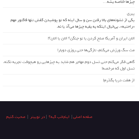
چیزها خلاصه بشه…
پیری
یکی از نشونه‌های بالا رفتن سن و سال اینه که تو پوشیدن کفش تنها فاکتور مهم
«راحتیه». بی‌خیال اینکه به بقیه چیزها می‌آد یا نه.
الان ایران و آمریکا صلح کردن یا تو جنگن؟‌ الان یا الان؟!
مث سگ ورزش می‌کنم، تازگی‌ها حتی روزی دوبار!
گاهی فکر می‌کنم حتی نسل دوم مهاجر هم شاید یه چیزهایی رو هیچوقت تجربه نکنه.
نسل اول که مرخصه!
از هفت دریا بگذرم!
صفحه اصلی
|
اینجانب کیه؟
|
در توییتر
|
صحبت کنیم