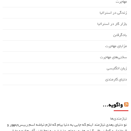
مهاجرت
زندگی در استرالیا
بازار کار در استرالیا
یادگرفتن
مزایای مهاجرت
سختی‌های مهاجرت
زبان انگلیسی
دنیای کارمندی
واگویه…
نیازمندی‌ها
تو دنیای بعدی نیازمند اینم که جایی به دنیا بیام که لازم نباشه اسم ريیس‌جمهور و
فرماندار و کوفت باقی کشورها رو بدونم. دنیا باید به تعطیلات، آخر هفته و مابقی