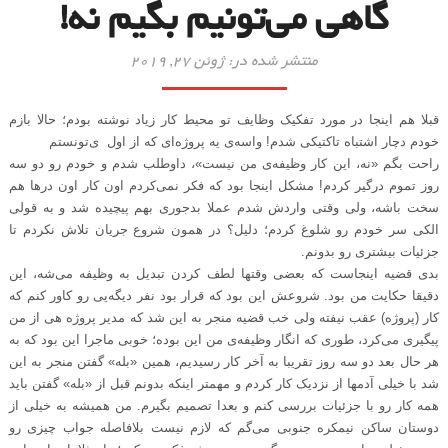
گاهی می‌تونیم بگیم نه!
منتشر شده در: ژوئن 27, 2019
قبلا هم اینجا در مورد تفکیک وظایف تو محیط کار زیاد نوشته بودم؛ حالا بازم
خودم دچار اشتباه تاکتیکی شدم! واسه‌ی یه پروژه‌ای که از اول ی‌تونستم
راحت بگم «نه، این کار وظیفه‌ی من نیست»، داوطلب شدم و خودم رو دو سه
روز تموم درگیر کردم! مشکل اینجا بود که فکر نمی‌کردم اون کار اون درها هم
سخت باشه، ولی وقتی واردش شدم عملا بدجوری بهم پیچیده شد و به قولی
الکی سر خودم رو شلوغ کردم؛ دلیل؟ در همون شروع جریان تلاش نکردم تا
جزئیات بیشتری رو بدونم.
بدی قضیه اینجاست که بعضی وقتها لطف کردن تبدیل به وظیفه می‌شه، این
دقیقا حکایت من بود. شروعش این بود که قرار بود نفر دیگه‌یی رو کاور کنم که
کار (پروژه) عقب نیفته ولی خب قضیه منجر به این شد که مدیر پروژه هی از من
پیگیری می‌کرد، طوری که انگار وظیفه‌ی من این بوده؛ خوبی ماجرا این بود که به
هر حال بعد دو سه روز تقریبا به آخر کار رسیدیم، همین «بله» گفتن منجر به این
شد با خیلی آدمها از نزدیک کار کردم و مهمتر اینکه بدونم قبل از «بله» گفتن باید
همه کار رو با جزئیات بررسی کنم و بعدا تصمیم بگیرم.
من همیشه به خیلی از
دوستان ساکن نیمکره جنوبی می‌گم که لازم نیست بلافاصله جواب چیزی رو