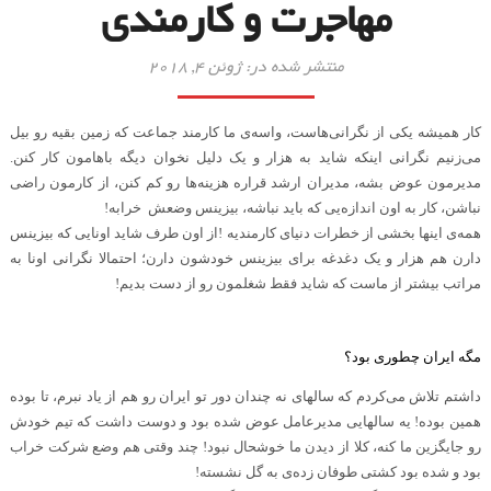
مهاجرت و کارمندی
منتشر شده در: ژوئن 4, 2018
کار همیشه یکی از نگرانی‌هاست، واسه‌ی ما کارمند جماعت که زمین بقیه رو بیل
می‌زنیم نگرانی اینکه شاید به هزار و یک دلیل نخوان دیگه باهامون کار کنن.
مدیرمون عوض بشه، مدیران ارشد قراره هزینه‌ها رو کم کنن، از کارمون راضی
نباشن، کار به اون اندازه‌یی که باید نباشه، بیزینس وضعش خرابه!
همه‌ی اینها بخشی از خطرات دنیای کارمندیه
!
از اون طرف شاید اونایی که بیزینس
دارن هم هزار و یک دغدغه برای بیزینس خودشون دارن؛ احتمالا نگرانی اونا به
مراتب بیشتر از ماست که شاید فقط شغلمون رو از دست بدیم
!
.
مگه ایران چطوری بود؟
داشتم تلاش می‌کردم که سالهای نه چندان دور تو ایران رو هم از یاد نبرم، تا بوده
همین بوده! یه سالهایی مدیرعامل عوض شده بود و دوست داشت که تیم خودش
رو جایگزین ما کنه، کلا از دیدن ما خوشحال نبود! چند وقتی هم وضع شرکت خراب
بود و شده بود کشتی طوفان زده‌ی به گل نشسته!