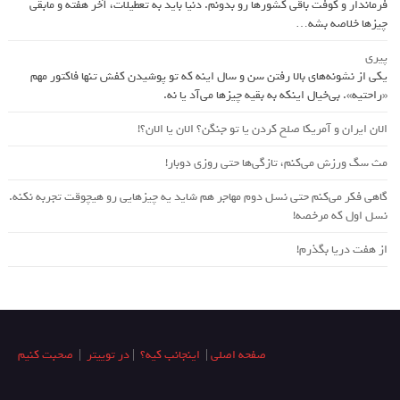
فرماندار و کوفت باقی کشورها رو بدونم. دنیا باید به تعطیلات، آخر هفته و مابقی
چیزها خلاصه بشه…
پیری
یکی از نشونه‌های بالا رفتن سن و سال اینه که تو پوشیدن کفش تنها فاکتور مهم
«راحتیه». بی‌خیال اینکه به بقیه چیزها می‌آد یا نه.
الان ایران و آمریکا صلح کردن یا تو جنگن؟‌ الان یا الان؟!
مث سگ ورزش می‌کنم، تازگی‌ها حتی روزی دوبار!
گاهی فکر می‌کنم حتی نسل دوم مهاجر هم شاید یه چیزهایی رو هیچوقت تجربه نکنه.
نسل اول که مرخصه!
از هفت دریا بگذرم!
صفحه اصلی
|
اینجانب کیه؟
|
در توییتر
|
صحبت کنیم