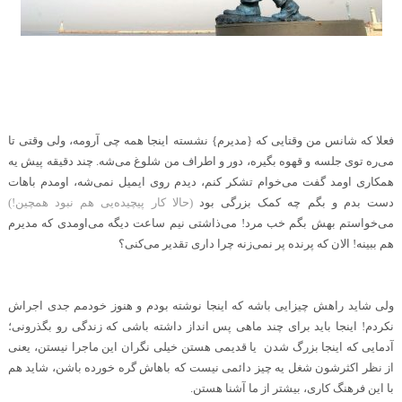
فعلا که شانس من وقتایی که {مدیرم} نشسته اینجا همه چی آرومه، ولی وقتی تا
می‌ره توی جلسه و قهوه بگیره، دور و اطراف من شلوغ می‌شه. چند دقیقه پیش یه
همکاری اومد گفت می‌خوام تشکر کنم، دیدم روی ایمیل نمی‌شه، اومدم باهات
دست بدم و بگم چه کمک بزرگی بود
(حالا کار پیچیده‌یی
هم نبود همچین!)
می‌خواستم بهش بگم خب مرد! می‌ذاشتی نیم ساعت دیگه می‌اومدی که مدیرم
هم ببینه! الان که پرنده پر نمی‌زنه چرا داری تقدیر می‌کنی؟
.
ولی شاید راهش چیزایی باشه که اینجا نوشته بودم و هنوز خودمم جدی اجراش
نکردم! اینجا باید برای چند ماهی پس انداز داشته باشی که زندگی رو بگذرونی؛
آدمایی که اینجا بزرگ شدن یا قدیمی هستن خیلی نگران این ماجرا نیستن، یعنی
از نظر اکثرشون شغل یه چیز دائمی نیست که باهاش گره خورده باشن، شاید هم
با این فرهنگ کاری، بیشتر از ما آشنا هستن
.