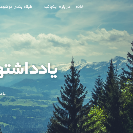
پرش
خانه
درباره اینجانب
طبقه بندی موضوع
به
محتوا
یادداشته
یاد