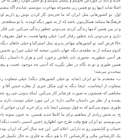
جدید و باید در موردش بخونیم و بیشتر بدونیم و تو خیلی موارد راهی به جز 
اصلا شاید اینها رو تو همین زیر مجموعه مهاجرت
بنویسم، شایدم اگه بیشتر
اول- تو کشورهایی مثل ایران که ما تجربه‌ی کار کردن توش رو داریم اون
فرهنگ‌ها ممکنه همکارمون باشه که از یه شهر دیگه اومده، یا تو منطقه‌ی 
و در بین همین آدمها زندگی کردی می‌دونی چطور زندگی می‌کنن، چی فکر م
داری و می‌دونی باید چطور رفتار کنی! خیلی وقتها هست به قول معروف 
حالا فرض کنید تو کشورهای مهاجر پذیری مثل استرالیا
و خیلی جاهای دیگه د
کدوم ممکنه از یه نطقه‌ی دیگه جهان باشن، سخته که خیلی چیزا رو تخمی
هر آدمی چطوریه، چجوری باید باهاش برخورد کنی و هزار تا داستان دیگه!
همین طوری و تو یه نگاه در نظر بگیرید که آدمی چه موجود عجیب و پیچیده‌
سخت‌تر می‌شه
!
ب- معتقدم ما تو ایران {شاید تو خیلی کشورهای دیگه} خیلی متفاوت زن
متفاوت از اینجاست. اینجا دیگه به اون شکل خبری از مغازه حسن آقا و
مختلفی که همشون به صورت فرنچایز کار می‌کنن. اینکه بدونی چی رو، چ
پچیده و از نظر من داستان جالبی داره! در این مورد خیلی دوست دارم ب
طوری تموم می‌کنم که به قول دوستی اینجا باید برای خرید کردن حواس آدم 
ج- یه بخش زیادی از مفاهیم برای ما کاملا جدید هستن، به عنون نمونه
urn
می‌نویسم. تو ایران هیچ وقت طرح خود اظهاری (چنین اسمی داشت دیگه؟!
حساب و کتابشون رو به دارایی اعلام کنن. این چند سال آخر که ایران بودم 
یک کارشناس مالی و کارشناس
IT
با هم دیگه یه فکری به حال تکمیل فر