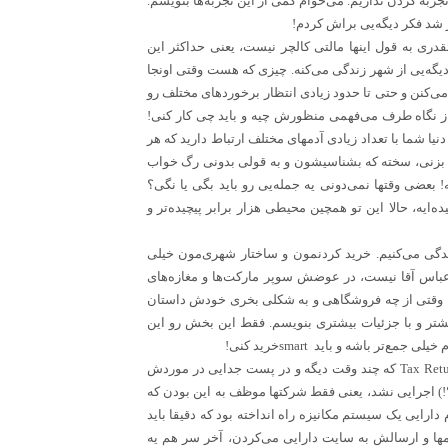
تجربه کردن نداریم. می‌خوام کمی از این تجربه‌ها بنویسم.
 شد فکر دیگه‌یی براش کردم
!
قدری به قول اینها مالتی کالچر نیست، یعنی حداکثر این
دیگه‌یی از شهر زندگی می‌کنه. چیزی که هست وقتی اونجا
ی‌کنن و حتی تا حدود زیادی انتظار برخوردهای مختلف رو
از نگاه طرف می‌فهمی منظورش چیه و باید چی کار کنی!
نیا شما با تعداد زیادی آدمهای مختلف ارتباط دارید که هر
ن بزنی، سخته که بشناسیشون و به قولی بدونی رگ خواب
 بعضی وقتها نمی‌دونی یه جمله‌یی رو باید بگی یا نگی؟
ایه، حالا این تو همچین محیطی هزار برابر پیچیده‌تر و
دگی می‌کنیم. خرید کردنمون و ساختار شهری‌مون خیلی
 عباس آقا نیست، در عوضش سوپر مارکت‌ها و مغازه‌های
ه وقتی از چه فروشگاهی و به شکلی بخری خودش داستان
یشتر و با جزئیات بیشتری بنویسم. فقط این بخش رو این
خیلی جمع‌تر باشه و باید
smart
خرید کنی
!
Tax Ret
که چند وقت دیگه و در پست جدایی در موردش
) اجرایی نشد، یعنی فقط شرکتها موظف به این بودن که
دارایی یک سیستم مکانیزه راه انداخته بود که دقیقا باید
مها و ارسالش به سایت دارایی می‌کردن، آخر سر هم یه