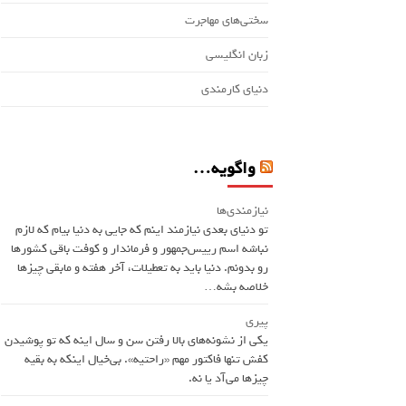
سختی‌های مهاجرت
زبان انگلیسی
دنیای کارمندی
واگویه…
نیازمندی‌ها
تو دنیای بعدی نیازمند اینم که جایی به دنیا بیام که لازم
نباشه اسم ريیس‌جمهور و فرماندار و کوفت باقی کشورها
رو بدونم. دنیا باید به تعطیلات، آخر هفته و مابقی چیزها
خلاصه بشه…
پیری
یکی از نشونه‌های بالا رفتن سن و سال اینه که تو پوشیدن
کفش تنها فاکتور مهم «راحتیه». بی‌خیال اینکه به بقیه
چیزها می‌آد یا نه.