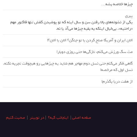
چیزها خلاصه بشه…
پیری
یکی از نشونه‌های بالا رفتن سن و سال اینه که تو پوشیدن کفش تنها فاکتور مهم
«راحتیه». بی‌خیال اینکه به بقیه چیزها می‌آد یا نه.
الان ایران و آمریکا صلح کردن یا تو جنگن؟‌ الان یا الان؟!
مث سگ ورزش می‌کنم، تازگی‌ها حتی روزی دوبار!
گاهی فکر می‌کنم حتی نسل دوم مهاجر هم شاید یه چیزهایی رو هیچوقت تجربه نکنه.
نسل اول که مرخصه!
از هفت دریا بگذرم!
صفحه اصلی
|
اینجانب کیه؟
|
در توییتر
|
صحبت کنیم