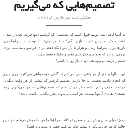
تصمیم‌هایی که می‌گیریم
منتشر شده در: مارس 8, 2018
ما آدما گاهی نمی‌تونیم قبول کنیم که تصمیمی که گرفتیم (مهاجرت، بچه‌دار شدن،
انتخاب کار، خریدن خونه؛ بازم بگم؟ حالا هر چی!) با توجه به شرایط‌مون،
باورهامون، شرایط زمان و هزار تا پارامتر دیگه فقط برای خودمون مناسب بوده،
لزومی نداره که بخواهیم فکر کنیم فقط و فقط و فقط همین
تصمیم درسته و بقیه هم باید دنبال رو ما باشن
!
این سالها بیشتر از هر وقتی حس می‌کنم که گاهی خودخواهی می‌کنیم! روی چیزی
که انجام دادیم تعصب بی‌جا داریم. تصمیم گرفتم که بیشتر از هر وقت دیگه‌یی
مواظب حرف زدنم باشم و فراموش نکنم که تصمیم‌هایی که من می‌گیرم لزوما
نسخه‌ی همه‌ی آدمها نیست. هر کسی می‌تونه نظر دیگه‌یی داشته باشه
!
.
پ.ن: خیلی سال پیش این جلمه رو تو کتاب چراغ‌ها را من خاموش می‌کنم خوندم و
جالبه که هر چی می‌گذره بیشتر فکر می‌کنم چقدر درست و واقعیه
!