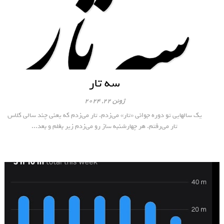
سه تار
ژوئن 22, 2024
یک سالهایی تو دوره جوانی «تار» می‌زدم. تار می‌زدم که یعنی چند سالی کلاس
تار می‌رفتم. هر چهارشنبه ساز رو می‌زدم زیر بغلم و بعد...