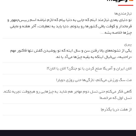
نیازمندی‌ها
تو دنیای بعدی نیازمند اینم که جایی به دنیا بیام که لازم نباشه اسم ريیس‌جمهور و
فرماندار و کوفت باقی کشورها رو بدونم. دنیا باید به تعطیلات، آخر هفته و مابقی
چیزها خلاصه بشه…
پیری
یکی از نشونه‌های بالا رفتن سن و سال اینه که تو پوشیدن کفش تنها فاکتور مهم
«راحتیه». بی‌خیال اینکه به بقیه چیزها می‌آد یا نه.
الان ایران و آمریکا صلح کردن یا تو جنگن؟‌ الان یا الان؟!
مث سگ ورزش می‌کنم، تازگی‌ها حتی روزی دوبار!
گاهی فکر می‌کنم حتی نسل دوم مهاجر هم شاید یه چیزهایی رو هیچوقت تجربه نکنه.
نسل اول که مرخصه!
از هفت دریا بگذرم!