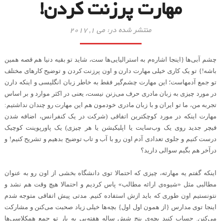
مهارت پرزنت کردن!
منتشر شده در: می 1, 2017
چشم آبی‌ها {اینجا اشاره‌م به استرالیایی‌ها ست، شاید تو بقیه دنیا هم قصه همین
باشه!} تو یک کاری خیلی مهارت دارن و اون پرزنت کردن و توضیح کارهای مختلف
تو جمع آدمهاست؛ این مهارت چشم‌گیر فقط به خاطر زبان انگلیسی و اینکه دارن
در مورد چیزی به زبان مادری حرف می‌زنن نیست، یعنی در اکثر موارد و بر اساس
تجربه من، ما تو ایران و با زبان مادری خودمون هم این مهارت رو چندان نداشتیم:
مهارت اینکه در مورد کوچکترین اتفاقی (شرکت در یک کنفرانس، اضافه شدن
فیچر جدید روی یک وب‌سایت یا اپلیکیشن یا هر چیزی) یک پاورپوینت کوچیک
درست کنیم و جلوی تعدادی آدم اون رو با آب و تاب توضیح بدهیم و تشریح کنیم! و
درآخر هم بگیم سوالی دارید؟
اینکه گفتم یه مهارته، چیزی که احتمالا توی دانشگاه بخشی از اون رو به عنوان
مطالبی مثل «شیوه‌ی ارائه مطالب» پاس کردیم و احتمالا هیچ وقت هم نشد و
نتونستیم اون طوری که باید ازش استفاده کنیم. مدتی پیش اتفاقی متوجه شدم
اینجا توی مدارس {از همون اول اول} بچه‌ها خیلی زیاد صحبت می‌کنن و مشارکت
می‌کنن. حساب کنید بچه‌ی پنج شش ساله هفته‌یی یه بار تو جمع همکلاسی‌ها