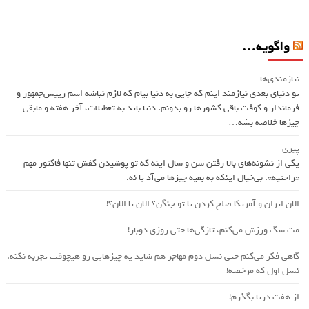
واگویه…
نیازمندی‌ها
تو دنیای بعدی نیازمند اینم که جایی به دنیا بیام که لازم نباشه اسم ريیس‌جمهور و
فرماندار و کوفت باقی کشورها رو بدونم. دنیا باید به تعطیلات، آخر هفته و مابقی
چیزها خلاصه بشه…
پیری
یکی از نشونه‌های بالا رفتن سن و سال اینه که تو پوشیدن کفش تنها فاکتور مهم
«راحتیه». بی‌خیال اینکه به بقیه چیزها می‌آد یا نه.
الان ایران و آمریکا صلح کردن یا تو جنگن؟‌ الان یا الان؟!
مث سگ ورزش می‌کنم، تازگی‌ها حتی روزی دوبار!
گاهی فکر می‌کنم حتی نسل دوم مهاجر هم شاید یه چیزهایی رو هیچوقت تجربه نکنه.
نسل اول که مرخصه!
از هفت دریا بگذرم!