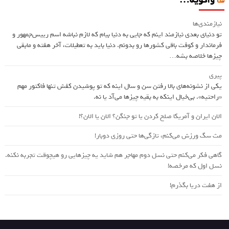
نیازمندی‌ها
تو دنیای بعدی نیازمند اینم که جایی به دنیا بیام که لازم نباشه اسم ريیس‌جمهور و
فرماندار و کوفت باقی کشورها رو بدونم. دنیا باید به تعطیلات، آخر هفته و مابقی
چیزها خلاصه بشه…
پیری
یکی از نشونه‌های بالا رفتن سن و سال اینه که تو پوشیدن کفش تنها فاکتور مهم
«راحتیه». بی‌خیال اینکه به بقیه چیزها می‌آد یا نه.
الان ایران و آمریکا صلح کردن یا تو جنگن؟‌ الان یا الان؟!
مث سگ ورزش می‌کنم، تازگی‌ها حتی روزی دوبار!
گاهی فکر می‌کنم حتی نسل دوم مهاجر هم شاید یه چیزهایی رو هیچوقت تجربه نکنه.
نسل اول که مرخصه!
از هفت دریا بگذرم!